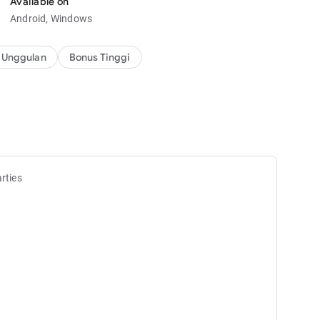
Available on
rhatian. Informasi disusun secara jelas supaya pengguna
Android, Windows
auh. Link alternatif disediakan sebagai cadangan ketika
 terasa lebih tenang. Pengalaman seperti inilah yang ingin
 Unggulan
Bonus Tinggi
anpa janji berlebihan dan tetap mengutamakan
rties