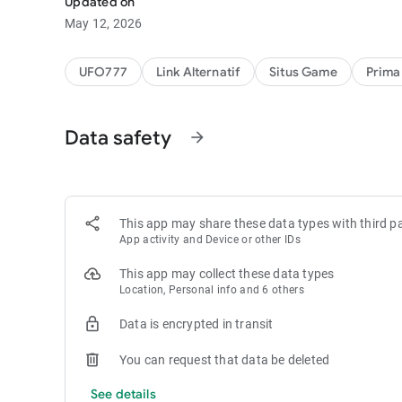
Updated on
Selain kemudahan akses, sisi kepercayaan juga menjadi pe
May 12, 2026
memahami apa yang mereka buka sebelum melangkah lebih j
akses utama sedang padat, jadi aktivitas tidak terganggu. Pada akhirnya, kombinasi desain premium, navigasi yang
sederhana, dan dukungan link yang stabil membuat suasana
UFO777
Link Alternatif
Situs Game
Prima
ditawarkan kepada setiap orang yang membuka halaman, t
kenyamanan sehari-hari.
Data safety
arrow_forward
This app may share these data types with third pa
App activity and Device or other IDs
This app may collect these data types
Location, Personal info and 6 others
Data is encrypted in transit
You can request that data be deleted
See details