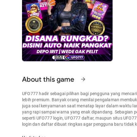
About this game
arrow_forward
UFO777 hadir sebagai pilihan bagi pengguna yang mencari 
lebih premium. Banyak orang menilai pengalaman membuk
juga soal kenyamanan saat menatap layar dalam waktu lama
yang rapi sampai warna yang enak dipandang. Sebagian pengguna juga menjangkau halaman ini lewat pencarian
seperti UFO777 login, UFO777 daftar, maupun situs UFO77
login dan daftar dibuat ringkas agar pengguna baru tidak 
mudah dijangkau, baik ketika dibuka lewat ponsel maupun 
menyesuaikan diri dengan ukuran perangkat, sehingga tata