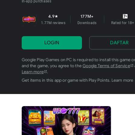
In-app purchases
4.9
177M+
star
1.77M reviews
Downloads
Rated for 18+
LOGIN
DAFTAR
Google Play Games on PC is required to install this game
and the game, you agree to the
Google Terms of Service
Learn more
.
Get items in this app or game with Play Points.
Learn more