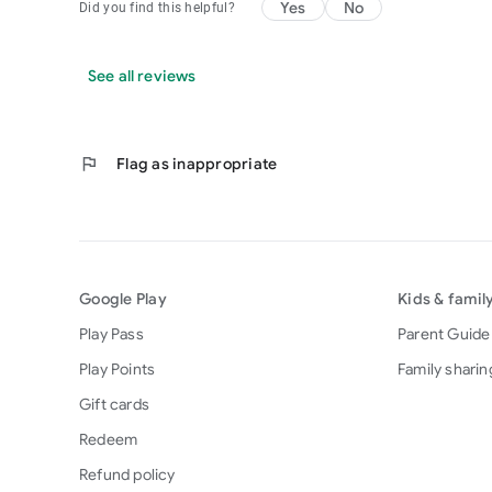
Yes
No
Did you find this helpful?
See all reviews
flag
Flag as inappropriate
Google Play
Kids & famil
Play Pass
Parent Guide
Play Points
Family sharin
Gift cards
Redeem
Refund policy